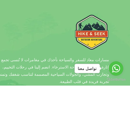
مسارات معاد للسفر والسياحة نأخذك في مغامرات لا تُنسى تجمع ب
إثارة الاستكشاف وراحة الاسترخاء. انضم إلينا في رحلات التخييم،
تواصل معنا
وتجارب المشي، والجولات السياحية المصممة لتناسب شغفك وتمن
تجربة فريدة في قلب الطبيعة.