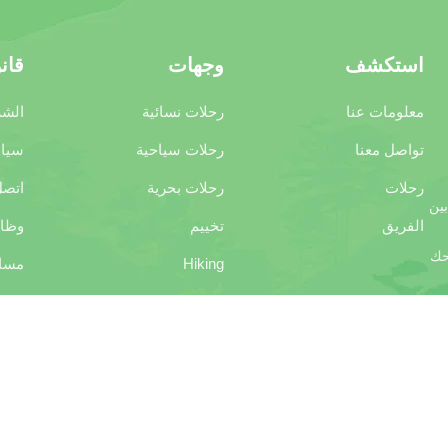
استكشف
وجهات
قان
معلومات عنا
رحلات نسائية
الشر
تواصل معنا
رحلات سياحية
سيا
رحلات
رحلات بحرية
اتص
ين
الفريق
تخييم
وظا
حك
Hiking
مسا