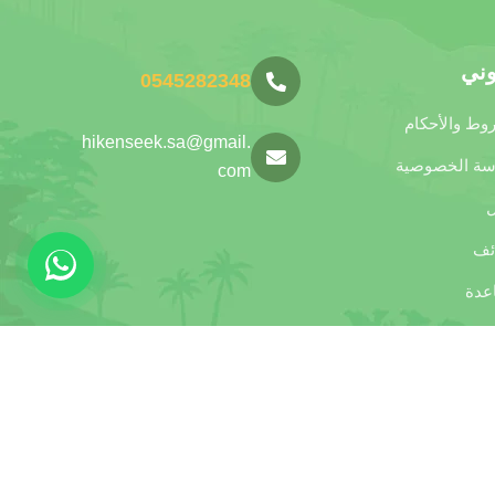
وني
0545282348
وط والأحكام
hikenseek.sa@gmail.
سة الخصوصية
com
ل
ئف
عدة