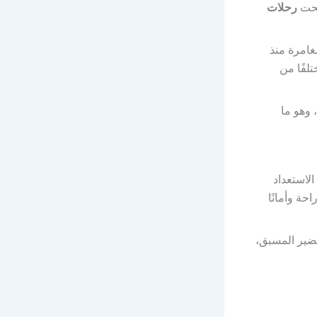
بحت
رحلات
غامرة منذ
لفًا من
 وهو ما
لاستعداد
حة وأمانًا
حضير المسبق،