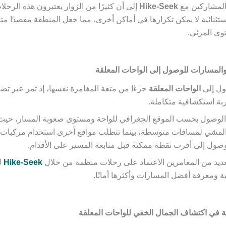
المشاركين مع
Hike-Seek
إلى أن كثيرًا من الزوار يعتبرون هذه الرح
تثنائية لا يمكن تكرارها في أماكن أخرى، مما جعل المنطقة مقصدًا متزا
وى المرئي.
لمسارات للوصول إلى الواحات المعلقة
صول إلى
الواحات المعلقة
جزءًا من متعة المغامرة نفسها، إذ تمر عبر ت
ربة استكشافية متكاملة.
لوصول بحسب الموقع الجغرافي للواحة ومستوى صعوبة المسار، حيث
المشي لمسافات متوسطة، بينما تتطلب مواقع أخرى استخدام مركبات
صول إلى أقرب نقطة ممكنة قبل متابعة المسير على الأقدام.
عديد من المغامرين الاعتماد على رحلات منظمة من خلال
Hike-Seek
ل
ة ومعرفة أفضل المسارات وأكثرها أمانًا.
ة في اكتشاف الجمال الخفي للواحات المعلقة