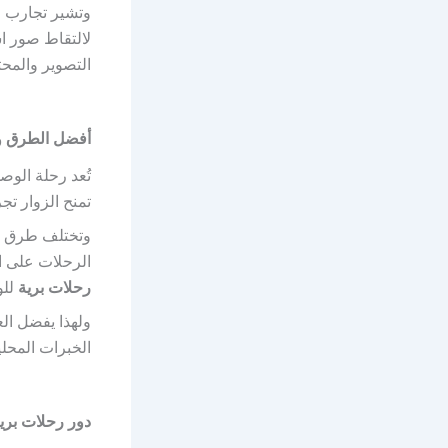
وتشير تجارب 
لالتقاط صور اس
التصوير والمحت
أفضل الطرق وا
تُعد رحلة الو
تمنح الزوار تج
وتختلف طرق ا
الرحلات على 
رحلات برية
للو
ولهذا يفضل ال
الخبرات المحلي
دور رحلات بري