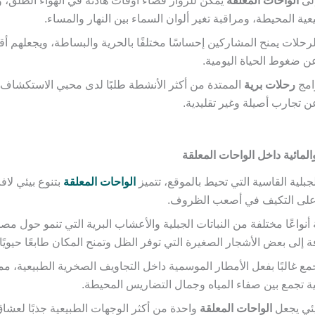
إلى
الواحات المعلقة
يمكن للزوار قضاء أوقات هادئة في الهواء الطلق، و
عية المحيطة، ومراقبة تغير ألوان السماء بين النهار والمساء.
لرحلات يمنح المشاركين إحساسًا مختلفًا بالحرية والبساطة، ويجعلهم أ
 عن ضغوط الحياة اليومية.
امج
رحلات برية
الممتدة من أكثر الأنشطة طلبًا لدى محبي الاستكشاف،
ن تجارب أصيلة وغير تقليدية.
 والمائية داخل الواحات المعلقة
جبلية القاسية التي تحيط بالموقع، تتميز
الواحات المعلقة
بتنوع بيئي لا
 على التكيف في أصعب الظروف.
نواعًا مختلفة من النباتات الجبلية والأعشاب البرية التي تنمو حول مصاد
ة إلى بعض الأشجار الصغيرة التي توفر الظل وتمنح المكان طابعًا حيويًا م
تجمع غالبًا بفعل الأمطار الموسمية داخل التجاويف الصخرية الطبيعية، مم
ية تجمع بين صفاء المياه وجمال التضاريس المحيطة.
بيئي يجعل
الواحات المعلقة
واحدة من أكثر الوجهات الطبيعية جذبًا لعشاق