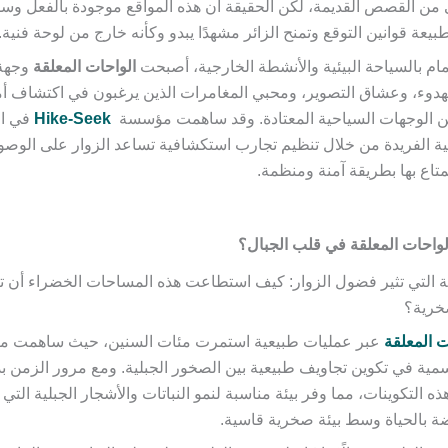
ن القصص القديمة، لكن الحقيقة أن هذه المواقع موجودة بالفعل وسط
يعة قوانين التوقع وتمنح الزائر مشهدًا يبدو وكأنه خارج من لوحة فنية.
تمام بالسياحة البيئية والأنشطة الخارجية، أصبحت
الواحات المعلقة
وجهة
لهدوء، وعشاق التصوير، ومحبي المغامرات الذين يرغبون في اكتشاف أم
ا عن الوجهات السياحية المعتادة. وقد ساهمت مؤسسة
Hike-Seek
في ال
عية الفريدة من خلال تنظيم تجارب استكشافية تساعد الزوار على الوص
متاع بها بطريقة آمنة ومنظمة.
واحات المعلقة في قلب الجبال؟
لة التي تثير فضول الزوار: كيف استطاعت هذه المساحات الخضراء أن ت
خرية؟
ت المعلقة
عبر عمليات طبيعية استمرت مئات السنين، حيث ساهمت ميا
مية في تكوين تجاويف طبيعية بين الصخور الجبلية. ومع مرور الزمن بد
ذه التكوينات، مما وفر بيئة مناسبة لنمو النباتات والأشجار الجبلية الت
ضة بالحياة وسط بيئة صخرية قاسية.