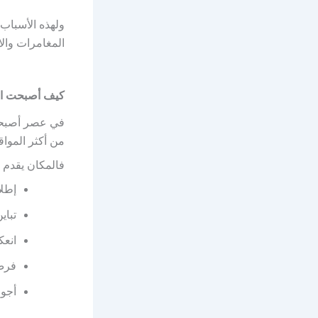
ولهذه الأسبا
المغامرات وا
كيف أصبحت الو
في عصر أصبحت
من أكثر المواق
فالمكان يقدم ع
إطلا
تباي
انعك
فرص
أجوا