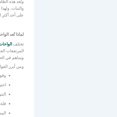
وتُعد هذه الظاه
والنبات. ولهذا ل
على أحد أكثر ا
لماذا تُعد الو
تختلف
الواحات
المرتفعات الجب
وساهم في الحفا
ومن أبرز العوا
وقوع
احتو
التن
قلة 
المش