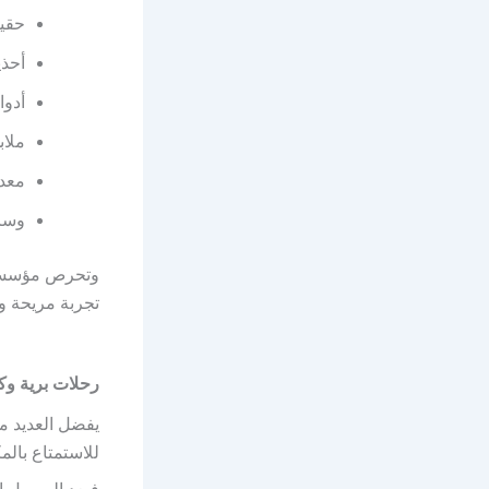
حقيب
أحذي
أدوا
ملا
معدا
وسائ
وتحرص مؤس
تجربة مريحة وآ
رحلات برية وك
يفضل العديد من
للاستمتاع بال