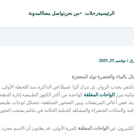
الرئيسية
رحلات
من نحن
تواصل معنا
المدونة
رق
/
نوفمبر 25, 2025
ال بالماء والخضرة تولد المعجزة
تكتفي بجذب الزوار، بل تترك أثرًا عميقًا في الذاكرة منذ اللحظة الأولى.
نائية تبرز
الواحات المعلقة
كواحدة من أكثر الكنوز الطبيعية إثارة للده
دية. ففي أعالي المرتفعات وبين الصخور الشاهقة، تتشكل لوحات طبيعية
افية والنباتات الخضراء والمشاهد الجبلية الخلابة في تناغم يصعب العثو
الكثيرون عن
الواحات المعلقة
للمرة الأولى، قد يظنون أن الاسم مجرد 