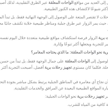
لى العديد من مواقع
الواحات المعلقة
عبر الطرق التقليدية، لذلك أص
أكثر شيوعًا لاكتشاف هذه الكنوز الطبيعية.
لات لا تقتصر المتعة على الوصول إلى الوجهة النهائية فقط، بل تبدأ الم
 حيث يمر الزوار عبر طرق جبلية ومناظر طبيعية خلابة تكشف جانبًا مخت
 برية
الزوار فرصة استكشاف مواقع طبيعية متعددة خلال اليوم نفسه،
للتجربة ويجعلها أكثر تنوعًا وإثارة.
ية نحو الواحات المعلقة: ما الذي يحتاجه المغامر؟
الوصول إلى
الواحات المعلقة
على جمال الوجهة فقط، بل تبدأ من حسن ا
لة. فكلما كان مستوى
تجهيز رحلات برية
أفضل، أصبحت التجربة أكثر را
 أن نجاح أي مغامرة في المناطق الجبلية يرتبط بشكل مباشر بجودة الت
رة المواقع الطبيعية البعيدة عن المرافق والخدمات التقليدية.
ر
تجهيز رحلات برية
نحو الواحات الجبلية:
 كافية من المياه للشرب.