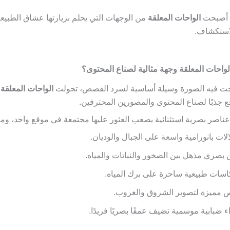
ب أصبحت
الواحات المعلقة
من الوجهات التي يحلم بزيارتها عشاق الطبيع
لاستكشاف.
احات المعلقة وجهة مثالية لصناع المحتوى؟
 فيه الصورة وسيلة أساسية لسرد القصص، تحولت
الواحات المعلقة
إ
ع جذبًا لصناع المحتوى والمصورين المحترفين.
ناصر بصرية استثنائية يصعب العثور عليها مجتمعة في موقع واحد، ومنه
لات بانورامية واسعة على الجبال والوديان.
ن بصري مذهل بين الصخور والنباتات والمياه.
اسات طبيعية ساحرة على برك المياه.
 مميزة لتصوير الشروق والغروب.
ء ضبابية موسمية تضيف عمقًا بصريًا فريدًا.