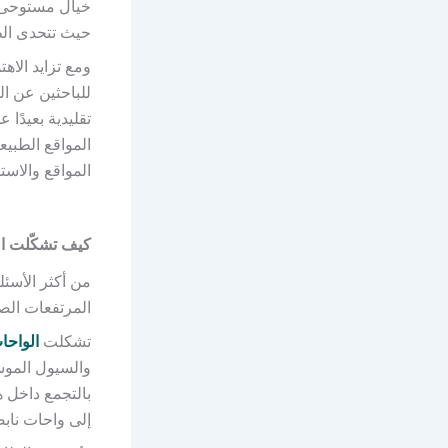
خيال مستوحى م
حيث تتحدى الطب
ومع تزايد الاه
للباحثين عن ا
تقليدية بعيدً
المواقع الطبي
المواقع والاست
كيف تشكّلت ال
من أكثر الأسئ
المرتفعات الص
تشكلت
الواحا
والسيول الموس
بالتجمع داخل ه
إلى واحات ناب