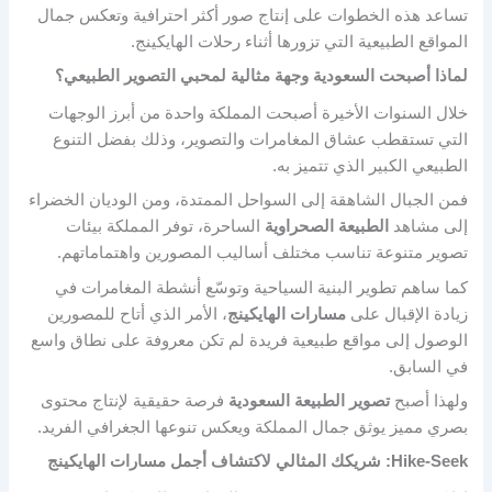
تساعد هذه الخطوات على إنتاج صور أكثر احترافية وتعكس جمال
المواقع الطبيعية التي تزورها أثناء رحلات الهايكينج.
لماذا أصبحت السعودية وجهة مثالية لمحبي التصوير الطبيعي؟
خلال السنوات الأخيرة أصبحت المملكة واحدة من أبرز الوجهات
التي تستقطب عشاق المغامرات والتصوير، وذلك بفضل التنوع
الطبيعي الكبير الذي تتميز به.
فمن الجبال الشاهقة إلى السواحل الممتدة، ومن الوديان الخضراء
إلى مشاهد
الطبيعة الصحراوية
الساحرة، توفر المملكة بيئات
تصوير متنوعة تناسب مختلف أساليب المصورين واهتماماتهم.
كما ساهم تطوير البنية السياحية وتوسّع أنشطة المغامرات في
زيادة الإقبال على
مسارات الهايكينج
، الأمر الذي أتاح للمصورين
الوصول إلى مواقع طبيعية فريدة لم تكن معروفة على نطاق واسع
في السابق.
ولهذا أصبح
تصوير الطبيعة السعودية
فرصة حقيقية لإنتاج محتوى
بصري مميز يوثق جمال المملكة ويعكس تنوعها الجغرافي الفريد.
Hike-Seek: شريكك المثالي لاكتشاف أجمل مسارات الهايكينج