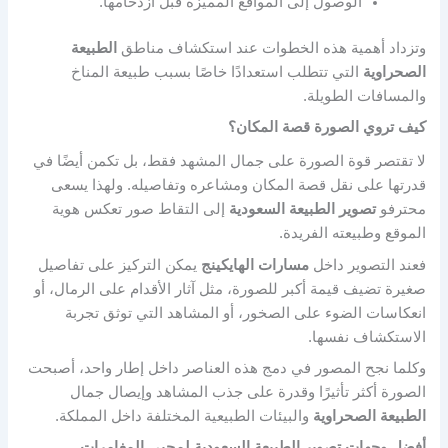
الوصول إلى المواقع المميزة قبل ازدحامها.
وتزداد أهمية هذه الخطوات عند استكشاف مناطق
الطبيعة
الصحراوية
التي تتطلب استعدادًا خاصًا بسبب طبيعة المناخ
والمسافات الطويلة.
كيف تروي الصورة قصة المكان؟
لا تقتصر قوة الصورة على جمال المشهد فقط، بل تكمن أيضًا في
قدرتها على نقل قصة المكان ومشاعره وتفاصيله. ولهذا يسعى
محترفو
تصوير الطبيعة السعودية
إلى التقاط صور تعكس هوية
الموقع وطبيعته الفريدة.
فعند التصوير داخل
مسارات الهايكينج
يمكن التركيز على تفاصيل
صغيرة تضيف قيمة أكبر للصورة، مثل آثار الأقدام على الرمال، أو
انعكاسات الضوء على الصخور، أو المشاهد التي توثق تجربة
الاستكشاف نفسها.
وكلما نجح المصور في دمج هذه العناصر داخل إطار واحد، أصبحت
الصورة أكثر تأثيرًا وقدرة على جذب المشاهد وإيصال جمال
الطبيعة الصحراوية
والبيئات الطبيعية المختلفة داخل المملكة.
أفضل وجهات تصوير الطبيعة السعودية لمحبي المغامرات