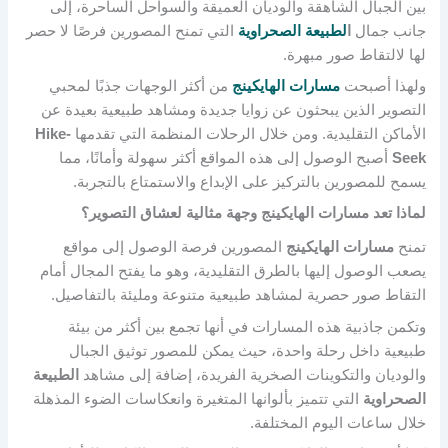
بين الجبال الشاهقة والوديان العميقة والسواحل الساحرة، إلى
جانب جمال
ا
لطبيعة الصحراوية
التي تمنح المصورين فرصًا لا حصر
لها لالتقاط صور مبهرة.
ولهذا أصبحت
مسارات الهايكينج
من أكثر الوجهات جذبًا لمحبي
التصوير الذين يبحثون عن زوايا جديدة ومشاهد طبيعية بعيدة عن
الأماكن التقليدية. ومن خلال الرحلات المنظمة التي تقدمها
Hike-
Seek
أصبح الوصول إلى هذه المواقع أكثر سهولة وأمانًا، مما
يسمح للمصورين بالتركيز على الإبداع والاستمتاع بالتجربة.
لماذا تعد مسارات الهايكينج وجهة مثالية لعشاق التصوير؟
تمنح
مسارات الهايكينج
المصورين فرصة الوصول إلى مواقع
يصعب الوصول إليها بالطرق التقليدية، وهو ما يفتح المجال أمام
التقاط صور حصرية لمشاهد طبيعية متنوعة ومليئة بالتفاصيل.
وتكمن جاذبية هذه المسارات في أنها تجمع بين أكثر من بيئة
طبيعية داخل رحلة واحدة، حيث يمكن للمصور توثيق الجبال
والوديان والتكوينات الصخرية الفريدة، إضافة إلى مشاهد
الطبيعة
الصحراوية
التي تتميز بألوانها المتغيرة وانعكاسات الضوء المذهلة
خلال ساعات اليوم المختلفة.