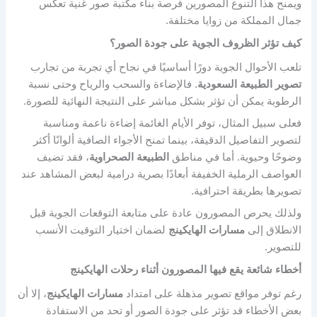
ويمنح هذا التنوع المصورين فرصة بناء مكتبة صور غنية تعكس
جمال المملكة من زوايا مختلفة.
كيف تؤثر الظروف الجوية على جودة الصور؟
تلعب الأحوال الجوية دورًا أساسيًا في نجاح أي تجربة من تجارب
تصوير الطبيعة السعودية
. فالإضاءة والسحب والرياح وحتى نسبة
الرطوبة يمكن أن تؤثر بشكل مباشر على النتيجة النهائية للصورة.
فعلى سبيل المثال، توفر الأيام الغائمة إضاءة ناعمة ومناسبة
لتصوير التفاصيل الدقيقة، بينما تمنح الأجواء الصافية ألوانًا أكثر
وضوحًا وحيوية. أما في مناطق
الطبيعة الصحراوية
، فقد تضيف
العواصف الرملية الخفيفة أبعادًا بصرية درامية لبعض المشاهد عند
تصويرها بطريقة احترافية.
ولذلك يحرص المصورون عادة على متابعة التوقعات الجوية قبل
الانطلاق إلى
مسارات الهايكينج
لضمان اختيار التوقيت الأنسب
للتصوير.
أخطاء شائعة يقع فيها المصورون أثناء رحلات الهايكينج
رغم توفر مواقع تصوير مذهلة على امتداد
مسارات الهايكينج
، إلا أن
بعض الأخطاء قد تؤثر على جودة الصور أو تحد من الاستفادة