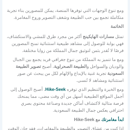
ومع تنوع الوجهات التي توفرها المنصة، يمكن للمصورين بناء تجربة
متكاملة تجمع بين حب الطبيعة وشغف التصوير وروح المغامرة.
الخاتمة
تمثل
مسارات الهايكينج
أكثر من مجرد طرق للمشي والاستكشاف،
فهي بوابة للوصول إلى مشاهد طبيعية استثنائية تمنح المصورين
فرصًا لا تُقدر بثمن لتوثيق جمال المملكة من زوايا مختلفة.
ومع ما تتميز به المملكة من تنوع جغرافي فريد يجمع بين الجبال
والوديان والسواحل و
الطبيعة الصحراوية
، أصبح
تصوير الطبيعة
السعودية
تجربة غنية بالإبداع والإلهام لكل من يبحث عن صور
استثنائية ومشاهد لا تُنسى.
ومع الخبرة والتنظيم الذي توفره
Hike-Seek
، أصبح الوصول إلى
أجمل المواقع الطبيعية أسهل من أي وقت مضى، مما يمنحك
فرصة مثالية لاكتشاف أماكن جديدة وصناعة محتوى بصري
احترافي يعكس جمال الطبيعة السعودية.
ابدأ مغامرتك
مع Hike-Seek
إذا كنت من عشاق التصوير والطبيعة والمغامرات، فقد حان الوقت