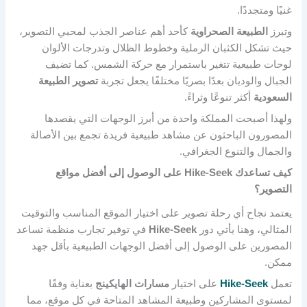
غنيًا ومتجددًا.
وتبرز
الطبيعة الصحراوية
كأحد أهم عناصر الجذب لمحبي التصوير،
حيث تشكل الكثبان الرملية وخطوط الظلال وتدرجات الألوان
لوحات طبيعية تتغير باستمرار مع حركة الشمس. كما تضيف
الجبال والوديان بعدًا بصريًا مختلفًا يجعل تجربة
تصوير الطبيعة
السعودية
أكثر تنوعًا وثراءً.
ولهذا أصبحت المملكة واحدة من أبرز الوجهات التي يقصدها
المصورون الباحثون عن مشاهد طبيعية فريدة تجمع بين الأصالة
والجمال والتنوع الجغرافي.
كيف تساعدك Hike-Seek على الوصول إلى أفضل مواقع
التصوير؟
يعتمد نجاح أي رحلة تصوير على اختيار الموقع المناسب والتوقيت
المثالي، وهنا يأتي دور
Hike-Seek
في توفير تجارب منظمة تساعد
المصورين على الوصول إلى أفضل الوجهات الطبيعية بأقل جهد
ممكن.
تعمل
Hike-Seek
على اختيار
مسارات الهايكينج
بعناية وفقًا
لمستوى المشاركين وطبيعة المشاهد المتاحة في كل موقع، مما