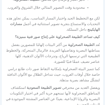
محدودية وقت التصوير المثالي خلال الشروق والغروب.
لكن مع التخطيط الجيد واختيار المسار المناسب، يمكن تجاوز هذه
التحديات والاستمتاع بتجربة تصوير استثنائية في أجمل
مسارات
الهايكينج
داخل المملكة.
كيف تساعد الطبيعة الصحراوية على إنتاج صور فنية مميزة؟
تُعد
الطبيعة الصحراوية
من أكثر البيئات إلهامًا للمصورين بفضل
بساطتها البصرية وتفاصيلها الفريدة. فالرمال المتحركة، والخطوط
الطبيعية التي ترسمها الرياح، وتدرجات الألوان الذهبية، كلها
عناصر تضيف عمقًا فنيًا للصورة.
كما تتميز البيئة الصحراوية بإمكانية التقاط صور ذات طابع درامي
خاصة خلال أوقات الغروب، حيث تتداخل الظلال مع الألوان الدافئة
لتشكّل مشاهد بصرية مذهلة.
ويفضل العديد من محترفي
تصوير الطبيعة السعودية
استكشاف
المناطق الصحراوية لأنها تمنحهم حرية أكبر في اختيار التكوينات
البصرية والزوايا الإبداعية، بعيدًا عن العناصر المشتتة الموجودة في
البيئات الحضرية.