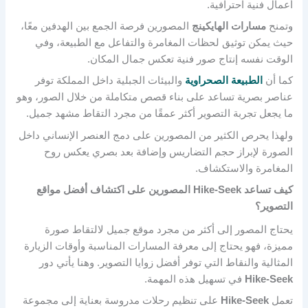
أعمال فنية احترافية.
وتمنح
مسارات الهايكينج
المصورين فرصة الجمع بين الهدفين معًا،
حيث يمكن توثيق لحظات المغامرة والتفاعل مع الطبيعة، وفي
الوقت نفسه إنتاج صور فنية تعكس جمال المكان.
كما أن
الطبيعة الصحراوية
والبيئات الجبلية داخل المملكة توفر
عناصر بصرية تساعد على بناء قصص متكاملة من خلال الصور، وهو
ما يجعل تجربة التصوير أكثر عمقًا من مجرد التقاط مشهد جميل.
ولهذا يحرص الكثير من المصورين على دمج العنصر الإنساني داخل
الصورة لإبراز حجم التضاريس وإضافة بعد بصري يعكس روح
المغامرة والاستكشاف.
كيف تساعد Hike-Seek المصورين على اكتشاف أفضل مواقع
التصوير؟
يحتاج المصور إلى أكثر من مجرد موقع جميل لالتقاط صورة
مميزة، فهو يحتاج إلى معرفة المسارات المناسبة وأوقات الزيارة
المثالية والنقاط التي توفر أفضل زوايا التصوير. وهنا يأتي دور
Hike-Seek
في تسهيل هذه المهمة.
تعمل
Hike-Seek
على تنظيم رحلات مدروسة بعناية إلى مجموعة