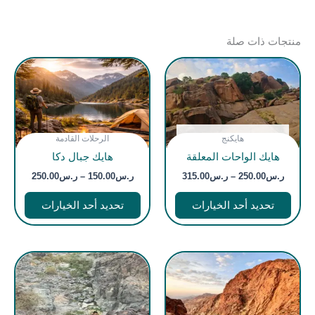
منتجات ذات صلة
غير متوفر في المخزون
نطاق
نطاق
هايكنج
الرحلات القادمة
هناك
هناك
السعر:
السعر:
هايك الواحات المعلقة
هايك جبال دكا
العديد
العديد
من
من
من
من
ر.س
250.00
–
ر.س
315.00
ر.س
150.00
–
ر.س
250.00
خلال
خلال
الأشكال
الأشك
تحديد أحد الخيارات
تحديد أحد الخيارات
المختلفة
المختل
لهذا
لهذا
المنتج.
المنتج
يمكن
يمكن
اختيار
اختيار
الخيارات
الخيار
على
على