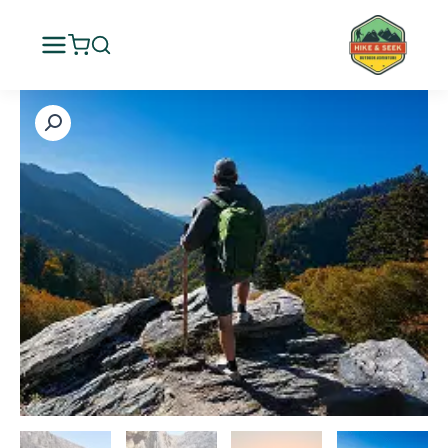
خطي
لى
لمحتوى