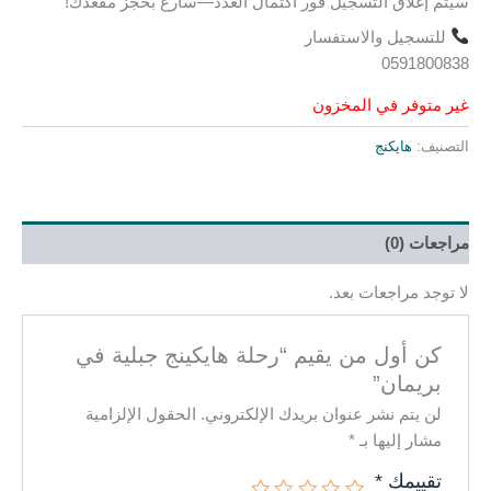
سيتم إغلاق التسجيل فور اكتمال العدد—سارع بحجز مقعدك!
للتسجيل والاستفسار
0591800838
غير متوفر في المخزون
التصنيف:
هايكنج
مراجعات (0)
لا توجد مراجعات بعد.
كن أول من يقيم “رحلة هايكينج جبلية في
بريمان”
لن يتم نشر عنوان بريدك الإلكتروني.
الحقول الإلزامية
مشار إليها بـ
*
تقييمك
*