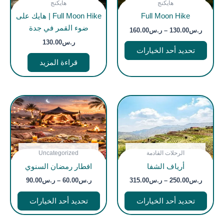
غير متوفر في المخزون
غير متوفر في المخزون
نطاق
هايكنج
هايكنج
هناك
السعر:
Full Moon Hike
Full Moon Hike | هايك على
العديد
من
ضوء القمر في جدة
من
ر.س
130.00
–
ر.س
160.00
خلال
الأشكال
ر.س
130.00
تحديد أحد الخيارات
المختلفة
قراءة المزيد
لهذا
المنتج.
يمكن
اختيار
الخيارات
على
صفحة
المنتج
غير متوفر في المخزون
غير متوفر في المخزون
نطاق
نطاق
الرحلات القادمة
Uncategorized
هناك
هناك
السعر:
السعر:
أرياف الشفا
افطار رمضان السنوي
العديد
العديد
من
من
من
من
ر.س
250.00
–
ر.س
315.00
ر.س
60.00
–
ر.س
90.00
خلال
خلال
الأشكال
الأشك
تحديد أحد الخيارات
تحديد أحد الخيارات
المختلفة
المختل
لهذا
لهذا