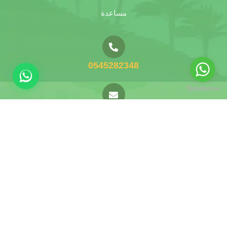
مساعدة
0545282348
hikenseek.sa@gmail.com
تابعنا على إنستغرام